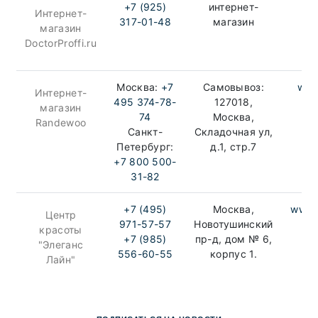
+7 (925)
интернет-
Интернет-
317-01-48
магазин
магазин
DoctorProffi.ru
Москва:
+7
Самовывоз:
www
Интернет-
495 374-78-
127018,
магазин
74
Москва,
Randewoo
Санкт-
Складочная ул,
Петербург:
д.1, стр.7
+7 800 500-
31-82
+7 (495)
Москва,
www.e
Центр
971-57-57
Новотушинский
красоты
+7 (985)
пр-д, дом № 6,
"Элеганс
556-60-55
корпус 1.
Лайн"