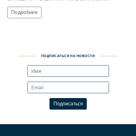
способствующие решению липодистрофических
изменений кожи.
Подробнее
ПОДПИСАТЬСЯ НА НОВОСТИ
Подписаться