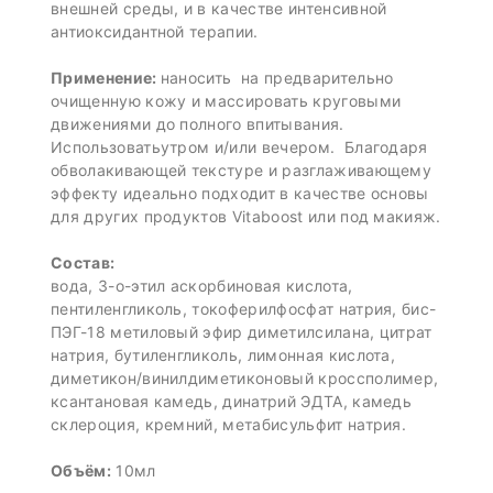
внешней среды, и в качестве интенсивной
антиоксидантной терапии.
Применение:
наносить на предварительно
очищенную кожу и массировать круговыми
движениями до полного впитывания.
Использоватьутром и/или вечером. Благодаря
обволакивающей текстуре и разглаживающему
эффекту идеально подходит в качестве основы
для других продуктов Vitaboost или под макияж.
Состав:
вода, 3-о-этил аскорбиновая кислота,
пентиленгликоль, токоферилфосфат натрия, бис-
ПЭГ-18 метиловый эфир диметилсилана, цитрат
натрия, бутиленгликоль, лимонная кислота,
диметикон/винилдиметиконовый кроссполимер,
ксантановая камедь, динатрий ЭДТА, камедь
склероция, кремний, метабисульфит натрия.
Объём:
10мл