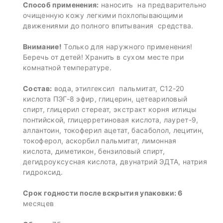
Способ применения:
наносить на предварительно
очищенную кожу легкими похлопывающими
движениями до полного впитывания средства.
Внимание!
Только для наружного применения!
Беречь от детей! Хранить в сухом месте при
комнатной температуре.
Состав:
вода, этилгексил пальмитат, С12-20
кислота ПЭГ-8 эфир, глицерин, цетеариловый
спирт, глицерил стереат, экстракт корня иглицы
понтийской, глицерретиновая кислота, лаурет-9,
аллантоин, токоферил ацетат, басаболол, лецитин,
токоферол, аскорбил пальмитат, лимонная
кислота, диметикон, бензиловый спирт,
дегидроуксусная кислота, двунатрий ЭДТА, натрия
гидроксид.
Срок годности после вскрытия упаковки: 6
месяцев