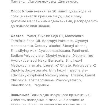
Пантенол, Лаурилглюкозид, Диметикон.
Способ применения:
за 20 минут до выхода на
солнце нанести крем на лицо, шею и зону
декольте массажными движениями, распределить
до полного впитывания.
Состав:
Water, Glycine Soja Oil, Macadamia
Ternifolia Seed Oil, Isopropyl Palmitate, Glyceryl
monostearate, Cetearyl alcohol, Stearyl alcohol,
Emulsifying wax, Cyclopentasiloxane, Panthenol,
Sodium Polyacrylate, Dibutyl Adipate, Diethylamino
Hydroxybenzoyl Hexyl Benzoate, Ethylhexyl
Methoxycinnamate, Laureth-7 Citrate, Polyglyceryl-2
Dipolyhydroxystearate, Ethylhexyl Triazone,Bis-
Ethylhexyloxyphenol Methoxyphenyl Triazine, Lauryl
Glucoside, Triethanolamine, Phenoxyethanol,
Dimethicone, Fragrance.
Внимание!
Только для наружного применения!
Избегать попадания в глаза и на слизистые
оболочки! В случае попадания в глаза или на