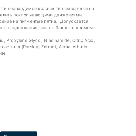
сти необходимое количество сыворотки на
делить похлопывающими движениями.
сение на пигментые пятна. Допускается
з-за содержания кислот. Закрыть кремом.
id, Рropylene Glycol, Niacinamide, Citric Acid,
oselinum (Parsley) Extract, Alpha-Arbutin,
ose.