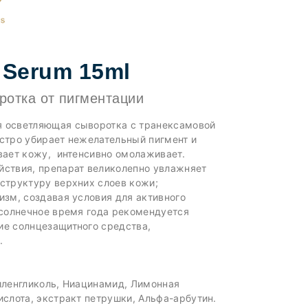
 Serum 15ml
отка от пигментации
 осветляющая сыворотка с транексамовой
стро убирает нежелательный пигмент и
вает кожу, интенсивно омолаживает.
ствия, препарат великолепно увлажняет
структуру верхних слоев кожи;
зм, создавая условия для активного
 солнечное время года рекомендуется
ие солнцезащитного средства,
.
иленгликоль, Ниацинамид, Лимонная
ислота, экстракт петрушки, Альфа-арбутин.