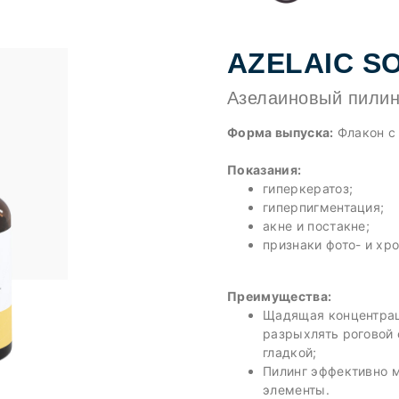
AZELAIC S
Азелаиновый пилин
Форма выпуска:
Флакон с
Показания:
гиперкератоз;
гиперпигментация;
акне и постакне;
признаки фото- и хр
Преимущества:
Щадящая концентрац
разрыхлять роговой 
гладкой;
Пилинг эффективно 
элементы.