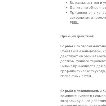
Выравнивает тон и у
Деликатно обновляет
Применяется в качес
сохранения и пролон
PEEL.
Принцип действия:
Борьба с гиперпигментац
Сочетание азелаиновой, к
действует на разные мех
достичь лучшего терапевт
Пилинг применяется для о
профилактического ухода,
пигментных пятен.
Борьба с проявлениями ак
Комплекс кислот в невысо
эксфолиирующее действие.
снижение активности себо