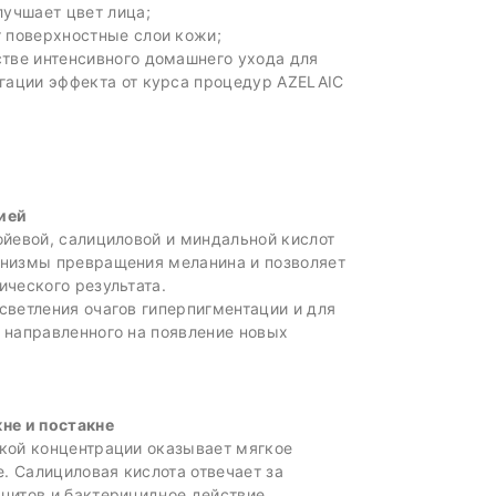
лучшает цвет лица;
 поверхностные слои кожи;
тве интенсивного домашнего ухода для
гации эффекта от курса процедур AZELAIC
ией
ойевой, салициловой и миндальной кислот
анизмы превращения меланина и позволяет
ического результата.
светления очагов гиперпигментации и для
 направленного на появление новых
не и постакне
кой концентрации оказывает мягкое
 Салициловая кислота отвечает за
цитов и бактерицидное действие.