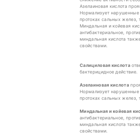
Азелаиновая кислота проя
Нормализует нарушенные 
протоках сальных желез,
Миндальная и койевая ки
антибактериальное, проти
миндальная кислота такж
свойствами.
Салициловая кислота
отв
бактерицидное действие.
Азелаиновая кислота
проя
Нормализует нарушенные 
протоках сальных желез,
Миндальная и койевая ки
антибактериальное, проти
миндальная кислота такж
свойствами.